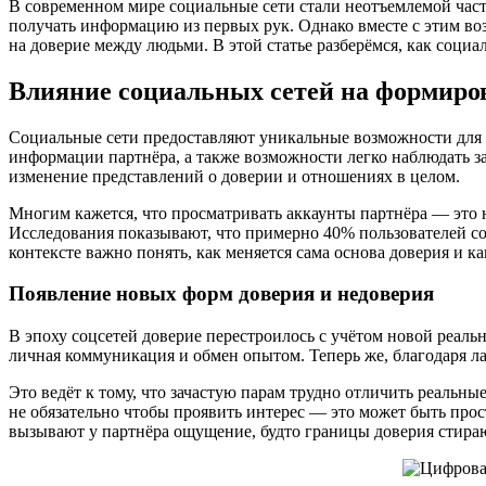
В современном мире социальные сети стали неотъемлемой част
получать информацию из первых рук. Однако вместе с этим в
на доверие между людьми. В этой статье разберёмся, как соци
Влияние социальных сетей на формиро
Социальные сети предоставляют уникальные возможности для 
информации партнёра, а также возможности легко наблюдать за
изменение представлений о доверии и отношениях в целом.
Многим кажется, что просматривать аккаунты партнёра — это 
Исследования показывают, что примерно 40% пользователей соц
контексте важно понять, как меняется сама основа доверия и к
Появление новых форм доверия и недоверия
В эпоху соцсетей доверие перестроилось с учётом новой реаль
личная коммуникация и обмен опытом. Теперь же, благодаря л
Это ведёт к тому, что зачастую парам трудно отличить реальн
не обязательно чтобы проявить интерес — это может быть про
вызывают у партнёра ощущение, будто границы доверия стирают