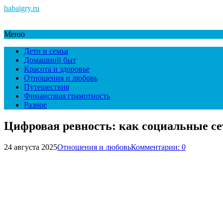
habaigry.ru
Меню
Дети и семья
Домашний быт
Красота и здоровье
Отношения и любовь
Путешествия
Финансовая грамотность
Разное
Цифровая ревность: как социальные се
24 августа 2025
Отношения и любовь
Комментарии: 0