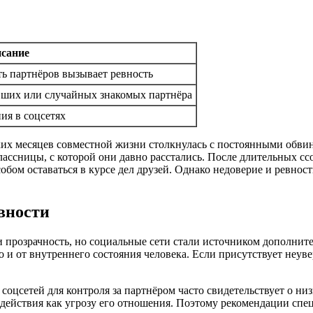
исание
ть партнёров вызывает ревность
вших или случайных знакомых партнёра
ия в соцсетях
ких месяцев совместной жизни столкнулась с постоянными обвин
лассницы, с которой они давно расстались. После длительных сс
обом оставаться в курсе дел друзей. Однако недоверие и ревнос
вности
 прозрачность, но социальные сети стали источником дополните
но и от внутреннего состояния человека. Если присутствует неув
оцсетей для контроля за партнёром часто свидетельствует о низ
действия как угрозу его отношения. Поэтому рекомендации спец