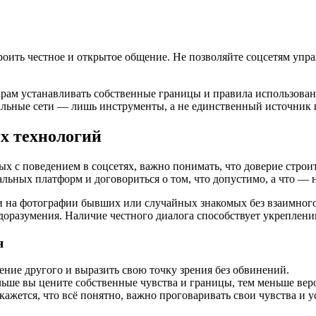
ить честное и открытое общение. Не позволяйте соцсетям упра
ам устанавливать собственные границы и правила использования
альные сети — лишь инструменты, а не единственный источник
ых технологий
ых с поведением в соцсетях, важно понимать, что доверие стро
ьных платформ и договориться о том, что допустимо, а что — н
ки на фотографии бывших или случайных знакомых без взаимного
доразумения. Наличие честного диалога способствует укреплен
я
ние другого и выразить свою точку зрения без обвинений.
льше вы цените собственные чувства и границы, тем меньше вер
ажется, что всё понятно, важно проговаривать свои чувства и у