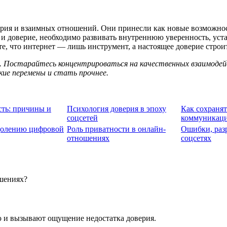
рия и взаимных отношений. Они принесли как новые возможност
и доверие, необходимо развивать внутреннюю уверенность, уста
 что интернет — лишь инструмент, а настоящее доверие строит
 Постарайтесь концентрироваться на качественных взаимодейств
ие перемены и стать прочнее.
ть: причины и
Психология доверия в эпоху
Как сохранят
соцсетей
коммуникац
долению цифровой
Роль приватности в онлайн-
Ошибки, раз
отношениях
соцсетях
шениях?
ю и вызывают ощущение недостатка доверия.