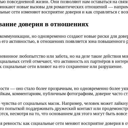
ью повседневной жизни. Они позволяют нам оставаться на связи
озникают новые вызовы для романтических отношений — наприме
альные сети изменяют восприятие доверия и как справляться с 
вание доверия в отношениях
коммуникации, но одновременно создают новые риски для довер
 его активностью, в отношениях появляется зона повышенного р
невинное любопытство или забота, но на деле такие действия м
иальных сетей отмечают, что активность их партнёров в интерн
ак социальные сети влияют на его сохранение или разрушение.
ности — оно стало более прозрачным, но одновременно более уя
айкам, комментариям, публичным фотографиям, доверие часто ст
ые чувства от социальных масок. Например, человек может лайк
сто попыткой поддерживать дружеский контакт или продемонстр
ся, несмотря на то, что основанием для этого могут быть вовс