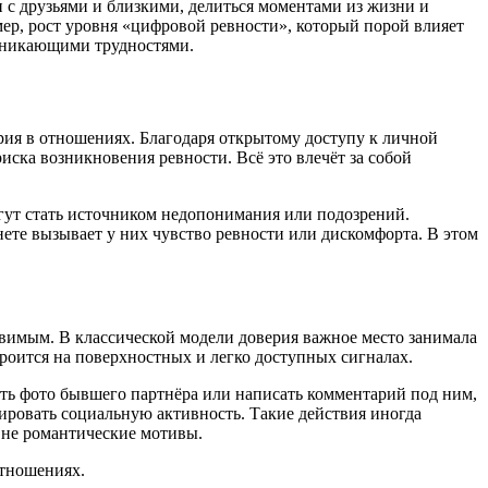
 с друзьями и близкими, делиться моментами из жизни и
р, рост уровня «цифровой ревности», который порой влияет
возникающими трудностями.
ия в отношениях. Благодаря открытому доступу к личной
иска возникновения ревности. Всё это влечёт за собой
огут стать источником недопонимания или подозрений.
ете вызывает у них чувство ревности или дискомфорта. В этом
звимым. В классической модели доверия важное место занимала
роится на поверхностных и легко доступных сигналах.
нуть фото бывшего партнёра или написать комментарий под ним,
ировать социальную активность. Такие действия иногда
е не романтические мотивы.