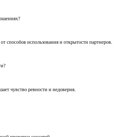
ношениях?
 от способов использования и открытости партнеров.
ти?
ает чувство ревности и недоверия.
нной проверки соцсетей.