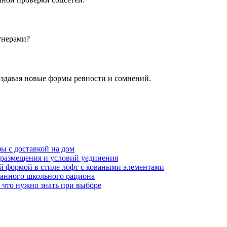
тнерами?
создавая новые формы ревности и сомнений.
ы с доставкой на дом
в размещения и условий уединения
ой формой в стиле лофт с коваными элементами
ванного школьного рациона
 что нужно знать при выборе