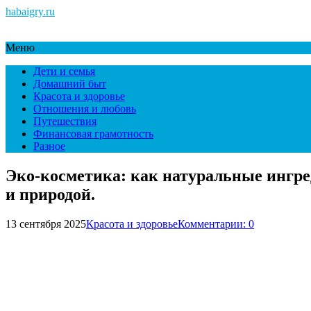
habaigry.ru
Меню
Дети и семья
Домашний быт
Красота и здоровье
Отношения и любовь
Путешествия
Финансовая грамотность
Разное
Эко-косметика: как натуральные ингред
и природой.
13 сентября 2025
Красота и здоровье
Комментарии: 0