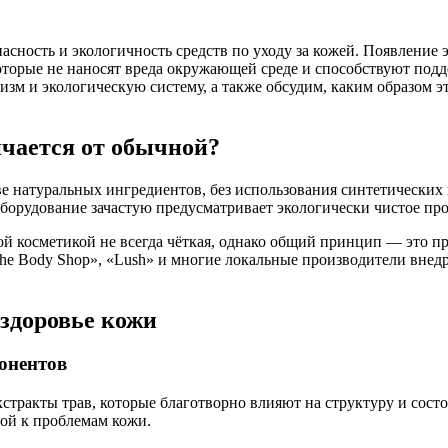
сность и экологичность средств по уходу за кожей. Появление 
торые не наносят вреда окружающей среде и способствуют подде
изм и экологическую систему, а также обсудим, каким образом
ичается от обычной?
е натуральных ингредиентов, без использования синтетических 
оборудование зачастую предусматривает экологически чистое пр
й косметикой не всегда чёткая, однако общий принцип — это пр
The Body Shop», «Lush» и многие локальные производители внед
здоровье кожи
онентов
экстракты трав, которые благотворно влияют на структуру и сос
ной к проблемам кожи.