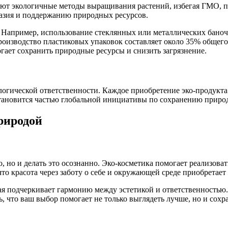
т экологичные методы выращивания растений, избегая ГМО, пе
разия и поддержанию природных ресурсов.
 Например, использование стеклянных или металлических баноче
изводство пластиковых упаковок составляет около 35% общего 
огает сохранить природные ресурсы и снизить загрязнение.
огической ответственности. Каждое приобретение эко-продукта 
становится частью глобальной инициативы по сохранению приро
риродой
но и делать это осознанно. Эко-косметика помогает реализовать
о красота через заботу о себе и окружающей среде приобретает
подчеркивает гармонию между эстетикой и ответственностью. Эт
ь, что ваш выбор помогает не только выглядеть лучше, но и сохр