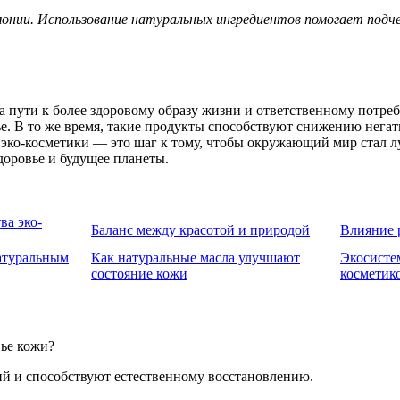
ии. Использование натуральных ингредиентов помогает подчер
 на пути к более здоровому образу жизни и ответственному пот
вье. В то же время, такие продукты способствуют снижению нега
ко-косметики — это шаг к тому, чтобы окружающий мир стал луч
доровье и будущее планеты.
ва эко-
Баланс между красотой и природой
Влияние 
натуральным
Как натуральные масла улучшают
Экосистем
состояние кожи
косметик
вье кожи?
й и способствуют естественному восстановлению.