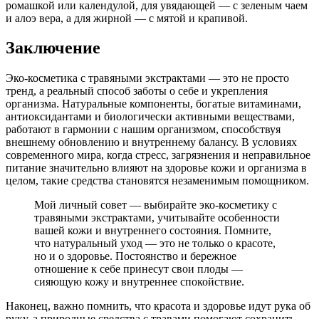
ромашкой или календулой, для увядающей — с зеленым чаем
и алоэ вера, а для жирной — с мятой и крапивой.
Заключение
Эко-косметика с травяными экстрактами — это не просто
тренд, а реальный способ заботы о себе и укрепления
организма. Натуральные компоненты, богатые витаминами,
антиоксидантами и биологически активными веществами,
работают в гармонии с нашим организмом, способствуя
внешнему обновлению и внутреннему балансу. В условиях
современного мира, когда стресс, загрязнения и неправильное
питание значительно влияют на здоровье кожи и организма в
целом, такие средства становятся незаменимым помощником.
Мой личный совет — выбирайте эко-косметику с
травяными экстрактами, учитывайте особенности
вашей кожи и внутреннего состояния. Помните,
что натуральный уход — это не только о красоте,
но и о здоровье. Постоянство и бережное
отношение к себе принесут свои плоды —
сияющую кожу и внутреннее спокойствие.
Наконец, важно помнить, что красота и здоровье идут рука об
руку, а природные средства с травами помогают сохранить