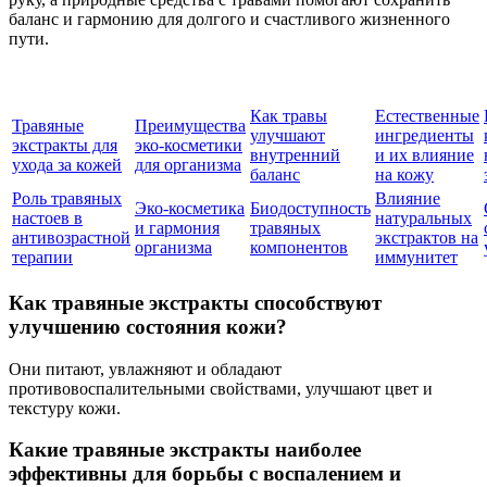
баланс и гармонию для долгого и счастливого жизненного
пути.
Как травы
Естественные
Травяные
Преимущества
улучшают
ингредиенты
экстракты для
эко-косметики
внутренний
и их влияние
ухода за кожей
для организма
баланс
на кожу
Роль травяных
Влияние
Эко-косметика
Биодоступность
настоев в
натуральных
и гармония
травяных
антивозрастной
экстрактов на
организма
компонентов
терапии
иммунитет
Как травяные экстракты способствуют
улучшению состояния кожи?
Они питают, увлажняют и обладают
противовоспалительными свойствами, улучшают цвет и
текстуру кожи.
Какие травяные экстракты наиболее
эффективны для борьбы с воспалением и