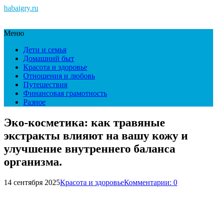
habaigry.ru
Меню
Дети и семья
Домашний быт
Красота и здоровье
Отношения и любовь
Путешествия
Финансовая грамотность
Разное
Эко-косметика: как травяные
экстракты влияют на вашу кожу и
улучшение внутреннего баланса
организма.
14 сентября 2025
Красота и здоровье
Комментарии: 0