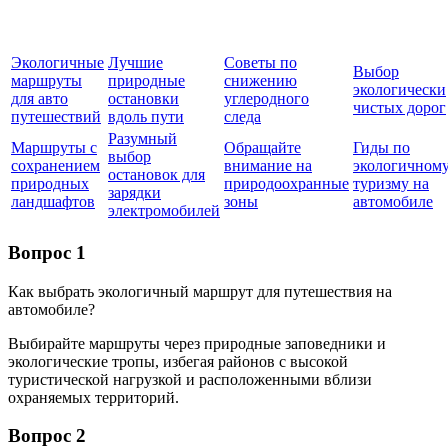
Экологичные
Лучшие
Советы по
Выбор
маршруты
природные
снижению
экологически
для авто
остановки
углеродного
чистых дорог
путешествий
вдоль пути
следа
Разумный
Маршруты с
Обращайте
Гиды по
выбор
сохранением
внимание на
экологичном
остановок для
природных
природоохранные
туризму на
зарядки
ландшафтов
зоны
автомобиле
электромобилей
Вопрос 1
Как выбрать экологичный маршрут для путешествия на
автомобиле?
Выбирайте маршруты через природные заповедники и
экологические тропы, избегая районов с высокой
туристической нагрузкой и расположенными вблизи
охраняемых территорий.
Вопрос 2