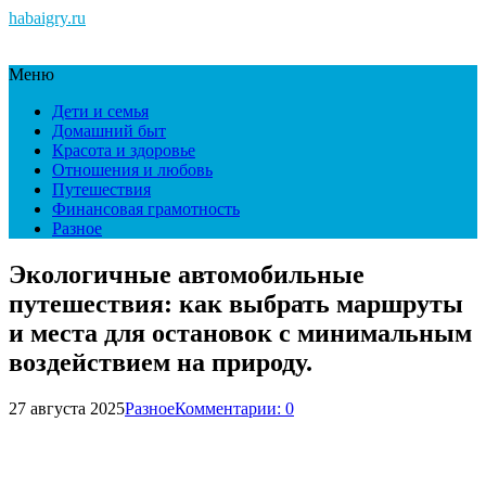
habaigry.ru
Меню
Дети и семья
Домашний быт
Красота и здоровье
Отношения и любовь
Путешествия
Финансовая грамотность
Разное
Экологичные автомобильные
путешествия: как выбрать маршруты
и места для остановок с минимальным
воздействием на природу.
27 августа 2025
Разное
Комментарии: 0