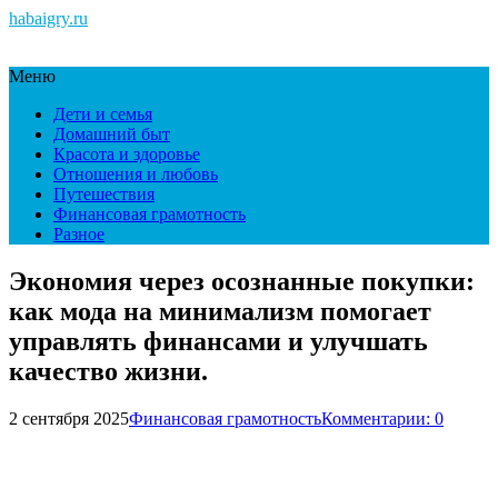
habaigry.ru
Меню
Дети и семья
Домашний быт
Красота и здоровье
Отношения и любовь
Путешествия
Финансовая грамотность
Разное
Экономия через осознанные покупки:
как мода на минимализм помогает
управлять финансами и улучшать
качество жизни.
2 сентября 2025
Финансовая грамотность
Комментарии: 0