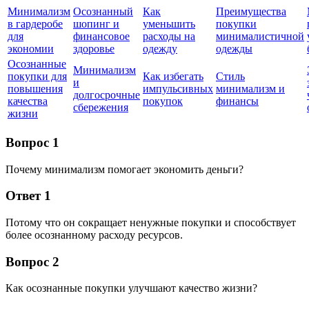
Минимализм
Осознанный
Как
Преимущества
в гардеробе
шопинг и
уменьшить
покупки
для
финансовое
расходы на
минималистичной
экономии
здоровье
одежду
одежды
Осознанные
Минимализм
покупки для
Как избегать
Стиль
и
повышения
импульсивных
минимализм и
долгосрочные
качества
покупок
финансы
сбережения
жизни
Вопрос 1
Почему минимализм помогает экономить деньги?
Ответ 1
Потому что он сокращает ненужные покупки и способствует
более осознанному расходу ресурсов.
Вопрос 2
Как осознанные покупки улучшают качество жизни?