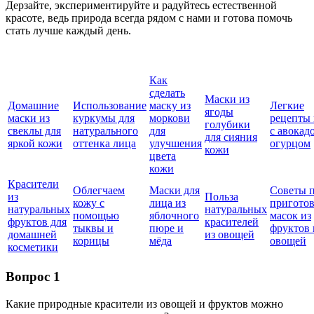
Дерзайте, экспериментируйте и радуйтесь естественной
красоте, ведь природа всегда рядом с нами и готова помочь
стать лучше каждый день.
Как
сделать
Маски из
Домашние
Использование
маску из
Легкие
ягоды
маски из
куркумы для
моркови
рецепты 
голубики
свеклы для
натурального
для
с авокад
для сияния
яркой кожи
оттенка лица
улучшения
огурцом
кожи
цвета
кожи
Красители
Облегчаем
Маски для
Советы 
из
Польза
кожу с
лица из
пригото
натуральных
натуральных
помощью
яблочного
масок из
фруктов для
красителей
тыквы и
пюре и
фруктов 
домашней
из овощей
корицы
мёда
овощей
косметики
Вопрос 1
Какие природные красители из овощей и фруктов можно