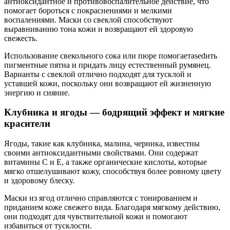
антиоксидантное и противовоспалительное действие, что
помогает бороться с покраснениями и мелкими
воспалениями. Маски со свеклой способствуют
выравниванию тона кожи и возвращают ей здоровую
свежесть.
Использование свекольного сока или пюре помогаетasedить
пигментные пятна и придать лицу естественный румянец.
Варианты с свеклой отлично подходят для тусклой и
уставшей кожи, поскольку они возвращают ей жизненную
энергию и сияние.
Клубника и ягоды — бодрящий эффект и мягкие
красители
Ягоды, такие как клубника, малина, черника, известны
своими антиоксидантными свойствами. Они содержат
витамины C и E, а также органические кислоты, которые
мягко отшелушивают кожу, способствуя более ровному цвету
и здоровому блеску.
Маски из ягод отлично справляются с тонированием и
приданием коже свежего вида. Благодаря мягкому действию,
они подходят для чувствительной кожи и помогают
избавиться от тусклости.