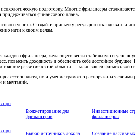
и психологическую подготовку. Многие фрилансеры сталкиваются
и придерживаться финансового плана.
ового успеха. Создайте привычку регулярно откладывать и инве
ренно идти к своим целям.
ля каждого фрилансера, желающего вести стабильную и успешну
сс, повысить доходность и обеспечить себе достойное будущее.
остоянное развитие в этой области — залог вашей финансовой с
профессионализм, но и умение грамотно распоряжаться своими р
й и мечтаний.
в при
Бюджетирование для
Инвестиционные стр
фрилансеров
фрилансеров
в при
Выбор источников дохода
Создание пассивных