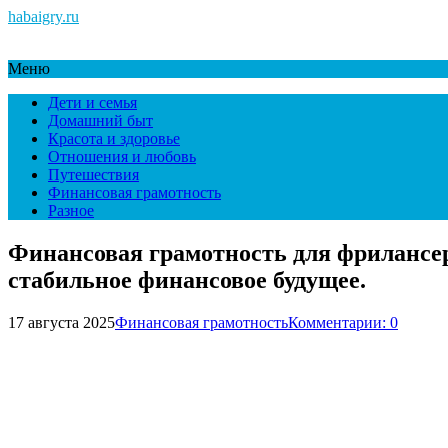
habaigry.ru
Меню
Дети и семья
Домашний быт
Красота и здоровье
Отношения и любовь
Путешествия
Финансовая грамотность
Разное
Финансовая грамотность для фрилансер
стабильное финансовое будущее.
17 августа 2025
Финансовая грамотность
Комментарии: 0