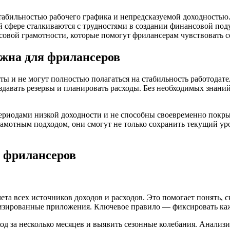
абильностью рабочего графика и непредсказуемой доходностью. 
й сфере сталкиваются с трудностями в создании финансовой по
овой грамотности, которые помогут фрилансерам чувствовать се
ажна для фрилансеров
ы и не могут полностью полагаться на стабильность работодате
оздавать резервы и планировать расходы. Без необходимых знани
периодами низкой доходности и не способны своевременно покры
амотным подходом, они смогут не только сохранить текущий уров
 фрилансеров
та всех источников доходов и расходов. Это помогает понять, с
ализированные приложения. Ключевое правило — фиксировать ка
од за несколько месяцев и выявить сезонные колебания. Анализ