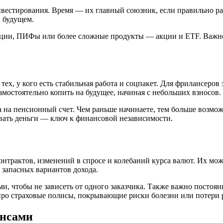
вестирования. Время — их главный союзник, если правильно ра
в будущем.
ации, ПИФы или более сложные продукты — акции и ETF. Важно
х, у кого есть стабильная работа и соцпакет. Для фрилансеров 
мостоятельно копить на будущее, начиная с небольших взносов.
а на пенсионный счет. Чем раньше начинаете, тем больше возмож
ать деньги — ключ к финансовой независимости.
нтрактов, изменений в спросе и колебаний курса валют. Их мо
запасных вариантов дохода.
и, чтобы не зависеть от одного заказчика. Также важно постоя
 про страховые полисы, покрывающие риски болезни или потери 
ансами