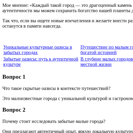
Мое мнение: «Каждый такой город — это драгоценный камень на
аутентичности мы можем сохранить богатство нашей планеты 
Так что, если вы ищете новые впечатления и желаете внести р
останутся в памяти навсегда.
Уникальные культурные оазисы в
Путешествие по малым г
забытых городах
богатой историей
Забытые оазисы: путь к аутентичной
В глубине малых городов
культуре
местной жизни
Вопрос 1
Что такое скрытые оазисы в контексте путешествий?
Это малоизвестные города с уникальной культурой и гастроно
Вопрос 2
Почему стоит исследовать забытые малые города?
Они предлагают автентичный опыт, яркую локальную культуру