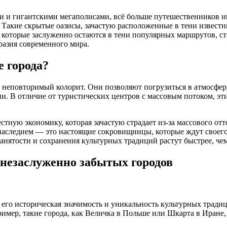
и гигантскими мегаполисами, всё больше путешественников ищу
 Такие скрытые оазисы, зачастую расположенные в тени известн
которые заслуженно остаются в тени популярных маршрутов, ст
разия современного мира.
е города?
 неповторимый колорит. Они позволяют погрузиться в атмосфер
и. В отличие от туристических центров с массовым потоком, эт
стную экономику, которая зачастую страдает из-за массового от
наследием — это настоящие сокровищницы, которые ждут своего 
анятости и сохранения культурных традиций растут быстрее, че
 незаслуженно забытых городов
его историческая значимость и уникальность культурных традиц
ример, такие города, как Величка в Польше или Шкарта в Иран