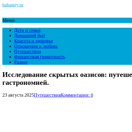
habaigry.ru
Меню
Дети и семья
Домашний быт
Красота и здоровье
Отношения и любовь
Путешествия
Финансовая грамотность
Разное
Исследование скрытых оазисов: путеше
гастрономией.
23 августа 2025
Путешествия
Комментарии: 0