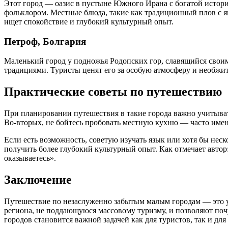
Этот город — оазис в пустыне Южного Ирана с богатой истор
фольклором. Местные блюда, такие как традиционный плов с яг
ищет спокойствие и глубокий культурный опыт.
Петроф, Болгария
Маленький город у подножья Родопских гор, славящийся свои
традициями. Туристы ценят его за особую атмосферу и необжи
Практические советы по путешествию
При планировании путешествия в такие города важно учитыват
Во-вторых, не бойтесь пробовать местную кухню — часто имен
Если есть возможность, советую изучать язык или хотя бы не
получить более глубокий культурный опыт. Как отмечает автор
оказываетесь».
Заключение
Путешествие по незаслуженно забытым малым городам — это ун
региона, не поддающуюся массовому туризму, и позволяют поч
городов становится важной задачей как для туристов, так и для