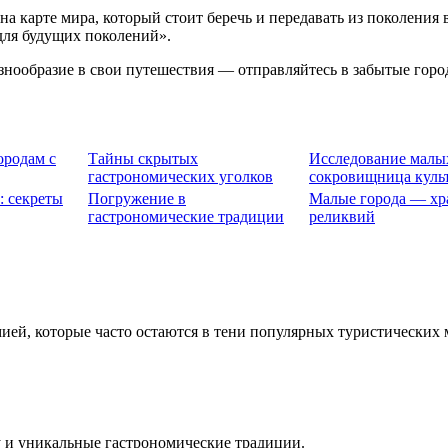
 карте мира, который стоит беречь и передавать из поколения в
для будущих поколений».
азнообразие в свои путешествия — отправляйтесь в забытые горо
ородам с
Тайны скрытых
Исследование малы
гастрономических уголков
сокровищница куль
: секреты
Погружение в
Малые города — хр
гастрономические традиции
реликвий
мией, которые часто остаются в тени популярных туристических
 и уникальные гастрономические традиции.