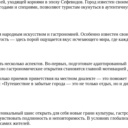
ией, уходящей корнями в эпоху Сефевидов. Город известен сво
одами и специями, позволяют туристам окунуться в аутентичную
м народным искусством и гастрономией. Особенно известен сво
тость — здесь порой ощущается вкус исчезающего мира, где кажд
ь несколько аспектов. Во-первых, подготовьте адаптированный 
но гастрономические открытия становятcя главной мотивацией 
сколько приемов приветствия на местном диалекте — это поможе
: «Путешествие в забытые города — это не только отдых, но и д
икальный шанс открыть для себя новые грани культуры, гастро
увствовать подлинность и неповторимость. В условиях глобализ
 самих жителей.