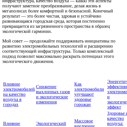
инфраструктура, качество воздуха — kaikki эти аспекты
получают заметное преобразование, делая жизнь в
мегаполисах более комфортной и безопасной. Конечный
результат — это более чистая, здровая и устойчиво
развивающаяся городская среда, которая постепенно
превращается из загрязненного пространства в образец
экологической гармонии.
Мой совет — продолжайте поддерживать инициативы по
развитию электромобильных технологий и расширению
соответствующей инфраструктуры. Только комплексный
подход позволит максимально раскрыть потенциал этого
экологического движения.
Энергети
Влияние
Как
Снижение
эффектив
электромобилей
электромобили
выхлопных газов
электром
на качество
улучшают
и экологические
и
воздуха в
здоровье
изменения
экологич
городах
горожан
эффект
Здоровье 
качество
Массовое
Влияние
Экологический
воздуха:
внедрение