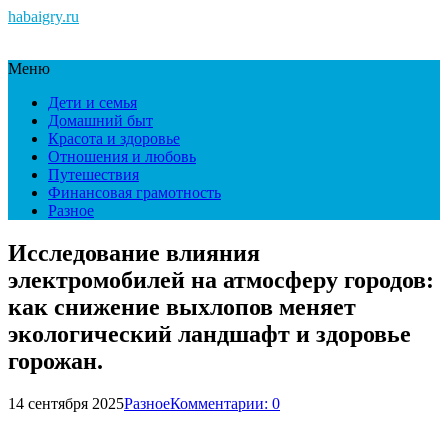
habaigry.ru
Меню
Дети и семья
Домашний быт
Красота и здоровье
Отношения и любовь
Путешествия
Финансовая грамотность
Разное
Исследование влияния
электромобилей на атмосферу городов:
как снижение выхлопов меняет
экологический ландшафт и здоровье
горожан.
14 сентября 2025
Разное
Комментарии: 0