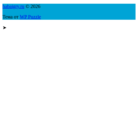
habaigry.ru
© 2026
Тема от
WP Puzzle
➤