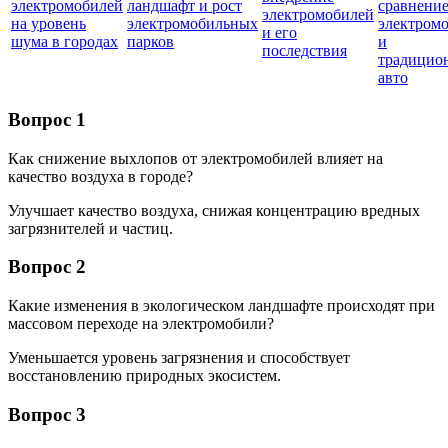
электромобилей
ландшафт и рост
сравнени
электромобилей
на уровень
электромобильных
электром
и его
шума в городах
парков
и
последствия
традицио
авто
Вопрос 1
Как снижение выхлопов от электромобилей влияет на
качество воздуха в городе?
Улучшает качество воздуха, снижая концентрацию вредных
загрязнителей и частиц.
Вопрос 2
Какие изменения в экологическом ландшафте происходят при
массовом переходе на электромобили?
Уменьшается уровень загрязнения и способствует
восстановлению природных экосистем.
Вопрос 3