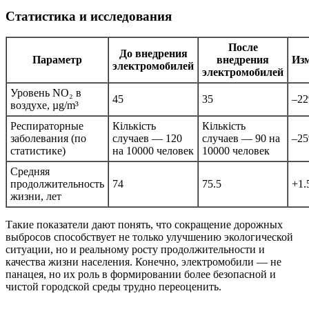
Статистика и исследования
После
До внедрения
Параметр
внедрения
Из
электромобилей
электромобилей
Уровень NO₂ в
45
35
–2
воздухе, µg/m³
Респираторные
Кількість
Кількість
заболевания (по
случаев — 120
случаев — 90 на
–2
статистике)
на 10000 человек
10000 человек
Средняя
продолжительность
74
75.5
+1.
жизни, лет
Такие показатели дают понять, что сокращение дорожных
выбросов способствует не только улучшению экологической
ситуации, но и реальному росту продолжительности и
качества жизни населения. Конечно, электромобили — не
панацея, но их роль в формировании более безопасной и
чистой городской среды трудно переоценить.