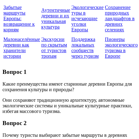
Забытые
Экологические
Сохранение
Аутентичные
маршруты
туры в
природных
деревни и их
Европы:
исчезающие
ландшафтов в
уникальная
возвращение к
уголки
древних
культура
корням
Европы
селениях
Малонаселённые
Экскурсии
Поддержка
Пионеры
деревни как
по скрытым
локальных
экологического
хранители
от туристов
сообществ
туризма в
истории
тропам
через туризм
Европе
Вопрос 1
Какие преимущества имеют старинные деревни Европы для
сохранения культуры и природы?
Они сохраняют традиционную архитектуру, автономные
экологические системы и уникальные культурные практики,
избегая массового туризма.
Вопрос 2
Почему туристы выбирают забытые маршруты в деревнях