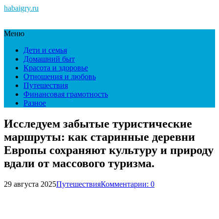
habaigry.ru
Меню
Дети и семья
Домашний быт
Красота и здоровье
Отношения и любовь
Путешествия
Финансовая грамотность
Разное
Исследуем забытые туристические
маршруты: как старинные деревни
Европы сохраняют культуру и природу
вдали от массового туризма.
29 августа 2025
Путешествия
Комментарии: 0