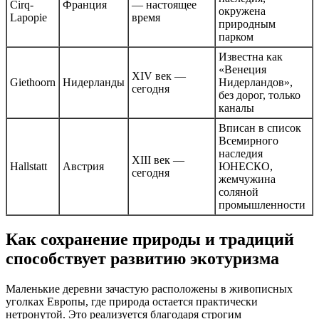
Cirq-
Франция
— настоящее
окружена
Lapopie
время
природным
парком
Известна как
«Венеция
XIV век —
Giethoorn
Нидерланды
Нидерландов»,
сегодня
без дорог, только
каналы
Вписан в список
Всемирного
наследия
XIII век —
Hallstatt
Австрия
ЮНЕСКО,
сегодня
жемчужина
соляной
промышленности
Как сохранение природы и традиций
способствует развитию экотуризма
Маленькие деревни зачастую расположены в живописных
уголках Европы, где природа остается практически
нетронутой. Это реализуется благодаря строгим