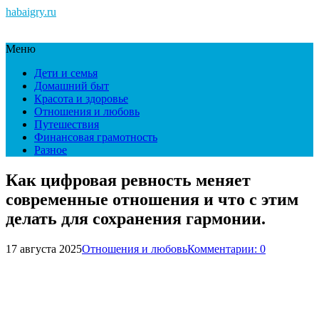
habaigry.ru
Меню
Дети и семья
Домашний быт
Красота и здоровье
Отношения и любовь
Путешествия
Финансовая грамотность
Разное
Как цифровая ревность меняет
современные отношения и что с этим
делать для сохранения гармонии.
17 августа 2025
Отношения и любовь
Комментарии: 0