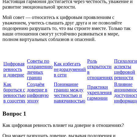
Настоящая гармония достигается через честность, уважение и
развитие эмоциональной зрелости.
Мой совет — относитесь к цифровым проявлениям с
уважением, учитесь слышать друг друга и не позволяйте
подозрению разрушать то, что вы строите вместе. Только так
ваши отношения смогут устойчиво развиваться в мире,
полном виртуальных соблазнов и опасений.
Советы по
Роль
Психологи
Цифровая
Как избегать
сохранению
открытости
аспекты
ревность
недоразумений
личных
в
цифровой
и доверие
в сети
границ
отношениях
ревности
Как
Создаём
Понимание
Влияние
Практики
бороться с
доверие в
границ между
анонимнос
укрепления
ревностью
цифровую
честностью и
доступнос
гармонии
в соцсетях
эпоху
навязчивостью
информац
Вопрос 1
Как цифровая ревность влияет на доверие в отношениях?
Она может разрушать доверие, вызывая подозрения и