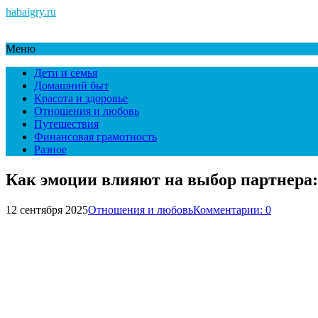
habaigry.ru
Меню
Дети и семья
Домашний быт
Красота и здоровье
Отношения и любовь
Путешествия
Финансовая грамотность
Разное
Как эмоции влияют на выбор партнера:
12 сентября 2025
Отношения и любовь
Комментарии: 0