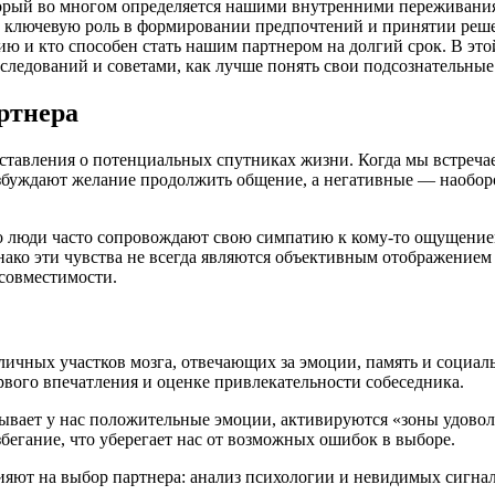
орый во многом определяется нашими внутренними переживани
ют ключевую роль в формировании предпочтений и принятии ре
ию и кто способен стать нашим партнером на долгий срок. В эт
следований и советами, как лучше понять свои подсознательные
ртнера
тавления о потенциальных спутниках жизни. Когда мы встреча
збуждают желание продолжить общение, а негативные — наоборо
то люди часто сопровождают свою симпатию к кому-то ощущением 
днако эти чувства не всегда являются объективным отображением
совместимости.
личных участков мозга, отвечающих за эмоции, память и социаль
вого впечатления и оценке привлекательности собеседника.
зывает у нас положительные эмоции, активируются «зоны удовол
бегание, что уберегает нас от возможных ошибок в выборе.