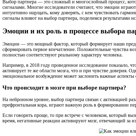
Выбор партнера — это сложный и многослойный процесс, кот
сигналами. Многие исследователи считают, что эмоции игра
интуитивно ощущать, кому доверять, с кем чувствовать гармон
сигналы влияют на выбор партнера, поделимся результатами ис
Эмоции и их роль в процессе выбора па
Эмоции — это мощный фактор, который формирует наши предс
сформировать первое впечатление. Положительные чувства во
полностью соответствуют реальному характеру человека.
Например, в 2018 году проведенное исследование показало, ч
активирует те же области мозга, что и при чувстве доверия. О
эмоциональное возбуждение может заслонить важные аспекты 
Что происходит в мозге при выборе партнера?
На нейронном уровне, выбор партнера связан с активацией раз
префронтальная кора, играют важную роль в формировании пер
Если говорить проще, то при встрече с человеком, который вы
время, негативные реакции активируют мозг, отвечающий за из