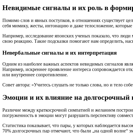
Невидимые сигналы и их роль в форм
Помимо слов и явных поступков, в отношениях существует цел
себя мимику, жесты, интонацию и даже телосложение, которые
Например, исследование японских ученых показало, что люди м
свою реакцию. Такие подсказки помогают нам определить, нас
Невербальные сигналы и их интерпретация
Одним из наиболее важных аспектов невидимых сигналов являет
Например, искреннее проявление интереса сопровождается откр
или внутреннее сопротивление.
Совет автора: «Учитесь слушать не только слова, но и тело со
Эмоции и их влияние на долгосрочный
Различие между краткосрочной симпатией и желанием построит
погруженность в эмоции могут разрушить перспективу совмест
Статистика показывает, что пары, у которых наблюдается высо
70% долгосрочных пар отмечают, что были „на одной волне“ эм