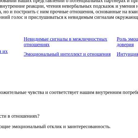
овании наших представлений о потенциальных партнерах и при
внутренние реакции, чтения невербальных подсказок и умения н
ка, но и построить с ним прочные отношения, основанные на в
ренний голос и прислушиваться к невидимым сигналам окружающ
Невидимые сигналы в межличностных
Роль эмо
отношениях
доверия
и их
Эмоциональный интеллект и отношения
Интуиция
ложительные чувства и соответствует нашим внутренним потреб
сти в отношениях?
ющие эмоциональный отклик и заинтересованность.