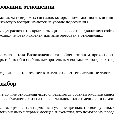
ировании отношений
ая гамма невидимых сигналов, которые помогают понять истинн
 зачастую воспринимаются на уровне подсознания.
огут распознать скрытые эмоции в голосе или движениях собесе
колько человек искренен или заинтересован в отношениях.
ся язык тела. Расположение тела, обмен взглядом, прикосновен
ытой позой и стабильным зрительным контактом, тогда как закр
беседника — это поможет вам лучше понять его истинные чувства
 выбор
ь долгие отношения часто определяется уровнем эмоциональной
ного будущего, хотя на первоначальном этапе именно они помог
кая эмоциональная гармония и умение признавать свои чувства,
оционально с первых месяцев знакомства, что помогло им преод