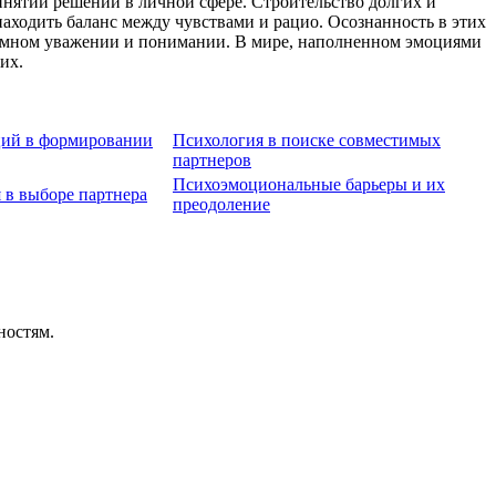
нятии решений в личной сфере. Строительство долгих и
аходить баланс между чувствами и рацио. Осознанность в этих
заимном уважении и понимании. В мире, наполненном эмоциями
их.
ций в формировании
Психология в поиске совместимых
партнеров
Психоэмоциональные барьеры и их
 в выборе партнера
преодоление
ностям.