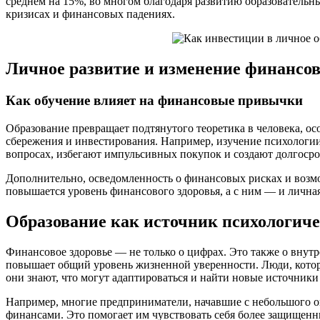
среднем на 15%, во многом благодаря развитию образователь
кризисах и финансовых падениях.
Личное развитие и изменение финансов
Как обучение влияет на финансовые привычки
Образование превращает подтянутого теоретика в человека, ос
сбережения и инвестирования. Например, изучение психологии
вопросах, избегают импульсивных покупок и создают долгоср
Дополнительно, осведомленность о финансовых рисках и возмо
повышается уровень финансового здоровья, а с ним — и личная
Образование как источник психологиче
Финансовое здоровье — не только о цифрах. Это также о внутр
повышает общий уровень жизненной уверенности. Люди, котор
они знают, что могут адаптироваться и найти новые источники
Например, многие предприниматели, начавшие с небольшого оп
финансами. Это помогает им чувствовать себя более защищен