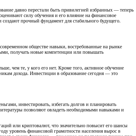
зование давно перестали быть привилегией избранных — теперь
оценивают силу обучения и его влияние на финансовое
и создают прочный фундамент для стабильного будущего.
В современном обществе навыки, востребованные на рынке
ными, получать новые компетенции или повышать
ше, чем те, у кого его нет. Кроме того, активное обучение
никам дохода. Инвестиции в образование сегодня — это
еньгами, инвестировать, избегать долгов и планировать
 литературы позволяют овладеть необходимыми навыками и
аций или криптовалют, что значительно повысит его шансы
году уровень финансовой грамотности населения вырос в