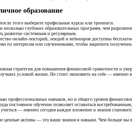
личное образование
 после этого выберите профильные курсы или тренинги.
ти несколько глубоких образовательных программ, чем разрозне
ть развитие системным и регулярным.
ство онлайн-лекторий, лекций и вебинаров доступны бесплатно
ми по интересам или соученниками, чтобы закрепить полученны
ежная стратегия для повышения финансовой грамотности и увер
лучших условий жизни. Не стоит экономить на себе — именно ва
ько профессиональных навыков, но и общего уровня финансовог
руда постоянное обучение позволяет оставаться востребованным
ь учиться — именно сегодня каждое вложение в знания становит
ые ценные активы — это ваши знания и навыки. Чем больше вы в