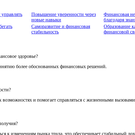
 управлять
Повышение уверенности через
Финансовая не
новые навыки
благодаря зна
бегать
Саморазвитие и финансовая
Образование ка
стабильность
финансовой св
ансовое здоровье?
ринятию более обоснованных финансовых решений.
ости?
х возможностях и помогает справляться с жизненными вызовами
получия?
ся к изменениям рынка труда, что обеспечивает стабильный дох