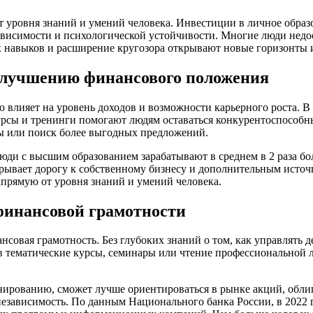
от уровня знаний и умений человека. Инвестиции в личное обра
ависимости и психологической устойчивости. Многие люди недо
ых навыков и расширение кругозора открывают новые горизонты 
улучшению финансового положения
ю влияет на уровень доходов и возможности карьерного роста. 
курсы и тренинги помогают людям оставаться конкурентоспособ
ы или поиск более выгодных предложений.
юди с высшим образованием зарабатывают в среднем в 2 раза боль
рывает дорогу к собственному бизнесу и дополнительным источ
апрямую от уровня знаний и умений человека.
финансовой грамотности
совая грамотность. Без глубоких знаний о том, как управлять д
 в тематические курсы, семинары или чтение профессиональной
ированию, сможет лучше ориентироваться в рынке акций, облиг
езависимость. По данным Национального банка России, в 2022 