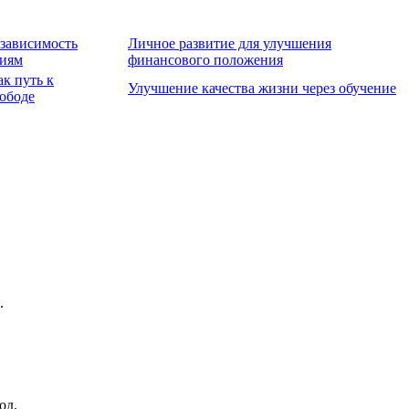
зависимость
Личное развитие для улучшения
ниям
финансового положения
к путь к
Улучшение качества жизни через обучение
ободе
.
од.