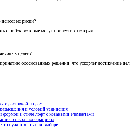
финансовые риски?
ть ошибок, которые могут привести к потерям.
нансовых целей?
 принятию обоснованных решений, что ускоряет достижение цел
ы с доставкой на дом
в размещения и условий уединения
ой формой в стиле лофт с коваными элементами
ванного школьного рациона
 что нужно знать при выборе