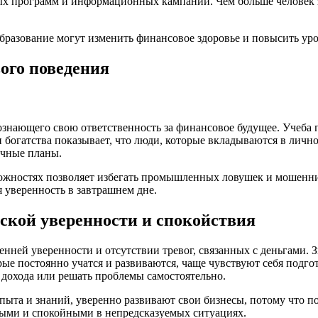
ных программ и информационных кампаний. Чем больше человек 
ого поведения
ознающего свою ответственность за финансовое будущее. Учеба 
 богатства показывает, что люди, которые вкладываются в лич
очные планы.
жностях позволяет избегать промышленных ловушек и мошенниче
 уверенность в завтрашнем дне.
ской уверенности и спокойствия
енней уверенности и отсутствии тревог, связанных с деньгами. 
ые постоянно учатся и развиваются, чаще чувствуют себя подг
 дохода или решать проблемы самостоятельно.
ыта и знаний, уверенно развивают свои бизнесы, потому что п
ными и спокойными в непредсказуемых ситуациях.