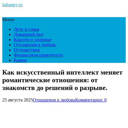
habaigry.ru
Меню
Дети и семья
Домашний быт
Красота и здоровье
Отношения и любовь
Путешествия
Финансовая грамотность
Разное
Как искусственный интеллект меняет
романтические отношения: от
знакомств до решений о разрыве.
25 августа 2025
Отношения и любовь
Комментарии: 0