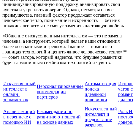
индивидуализированную поддержку, анализировать свои
чувства и укреплять доверие. Однако, несмотря на все
преимущества, главный фактор продолжает оставаться
человеческое тепло, понимание и искренность — без них
никакие алгоритмы не смогут заменить настоящую любовь.
«Общение с искусственным интеллектом — это не замена
человека, а инструмент, который делает наши отношения
более осознанными и зрелыми. Главное — помнить о
границах технологий и ценить живое человеческое тепло»**
— совет автора, который надеется, что будущее романтики
будет гармоничным симбиозом технологий и чувств.
Искусственный
Автоматизация
Исполь
Персонализированные
интеллект в
поиска
чатов 
рекомендации
онлайн-
идеальной
романт
партнеров
знакомствах
половинки
диалог
Искусственный
Анализ эмоций
Рекомендации по
Роль И
интеллект и
в переписке с
развитию отношений
постро
предсказание
помощью ИИ
на основе данных
довери
разрывов