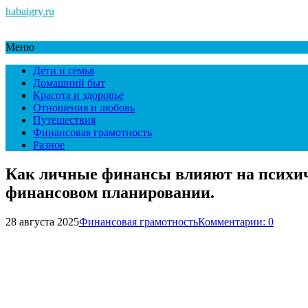
habaigry.ru
Меню
Дети и семья
Домашний быт
Красота и здоровье
Отношения и любовь
Путешествия
Финансовая грамотность
Разное
Как личные финансы влияют на психич
финансовом планировании.
28 августа 2025
Финансовая грамотность
Комментарии: 0