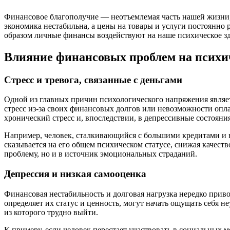
Финансовое благополучие — неотъемлемая часть нашей жизни, 
экономика нестабильна, а цены на товары и услуги постоянно р
образом личные финансы воздействуют на наше психическое з
Влияние финансовых проблем на психич
Стресс и тревога, связанные с деньгами
Одной из главных причин психологического напряжения являет
стресс из-за своих финансовых долгов или невозможности опл
хронический стресс и, впоследствии, в депрессивные состояния
Например, человек, сталкивающийся с большими кредитами и н
сказывается на его общем психическом статусе, снижая качес
проблему, но и в источник эмоциональных страданий.
Депрессия и низкая самооценка
Финансовая нестабильность и долговая нагрузка нередко прив
определяет их статус и ценность, могут начать ощущать себя н
из которого трудно выйти.
К примеру, если человек перестает участвовать в социальных м