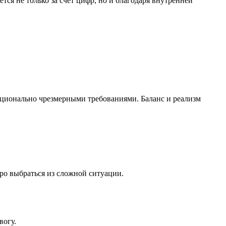
тся не только за счет цифр, но и благодаря внутренней
моционально чрезмерными требованиями. Баланс и реализм
ро выбраться из сложной ситуации.
вогу.