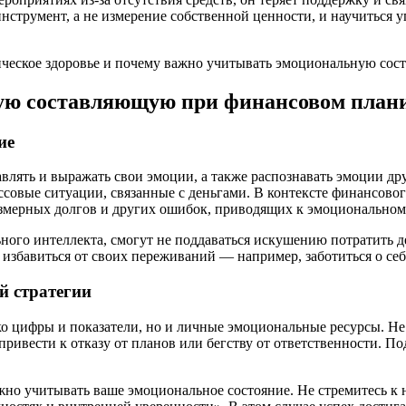
инструмент, а не измерение собственной ценности, и научиться 
ую составляющую при финансовом план
ие
влять и выражать свои эмоции, а также распознавать эмоции д
овые ситуации, связанные с деньгами. В контексте финансового
езмерных долгов и других ошибок, приводящих к эмоционально
го интеллекта, смогут не поддаваться искушению потратить де
избавиться от своих переживаний — например, заботиться о себ
й стратегии
о цифры и показатели, но и личные эмоциональные ресурсы. Не
ривести к отказу от планов или бегству от ответственности. П
жно учитывать ваше эмоциональное состояние. Не стремитесь к