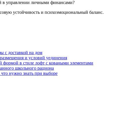
ей в управлении личными финансами?
совую устойчивость и психоэмоциональный баланс.
ы с доставкой на дом
в размещения и условий уединения
ой формой в стиле лофт с коваными элементами
ванного школьного рациона
 что нужно знать при выборе