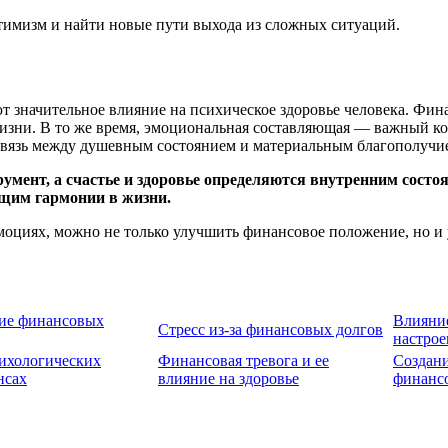
имизм и найти новые пути выхода из сложных ситуаций.
 значительное влияние на психическое здоровье человека. Фина
 жизни. В то же время, эмоциональная составляющая — важный 
связь между душевным состоянием и материальным благополучие
трумент, а счастье и здоровье определяются внутренним сост
ющим гармонии в жизни.
моциях, можно не только улучшить финансовое положение, но и 
ие финансовых
Влияни
Стресс из-за финансовых долгов
настрое
сихологических
Финансовая тревога и ее
Создан
нсах
влияние на здоровье
финанс