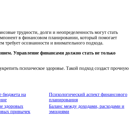
нсовые трудности, долги и неопределенность могут стать
компонент в финансовом планировании, который помогает
м требует осознанности и внимательного подхода.
оянием. Управление финансами должно стать не только
укрепить психическое здоровье. Такой подход создаст прочную
е бюджета на
Психологический аспект финансового
ние
планирования
ие здоровых
Баланс между доходами, расходами и
овых привычек
эмоциями