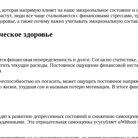
которая напрямую влияет на наше эмоциональное состояние и о
астут, люди все чаще сталкиваются с финансовыми стрессами, тр
доровье, а также почему важно учитывать эмоциональную сост
еское здоровье
ся финансовая неопределенность и долги. Согласно статистике,
атить текущие расходы. Постоянное ощущение финансовой нестаб
.
еспособностью их погасить, может ощущать постоянное напряже
тво жизни, ухудшая сон и вызывая потерю мотивации. В итоге ф
одят к развитию депрессивных состояний и снижению самооценк
еудачниками. Эта отрицательная самооценка усугубляет иWithout
ероприятиях из-за отсутствия средств, он теряет поддержку и св