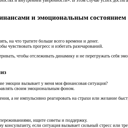
остях и внутренней уверенности». В этом случае успех достигае
финансами и эмоциональным состоянием
ть, на что тратите больше всего времени и денег.
обы чувствовать прогресс и избегать разочарований.
атривать, чтобы отслеживать динамику и не перегружать себя э
лиз
кие эмоции вызывает у меня моя финансовая ситуация?
равлять своим эмоциональным фоном.
ия, а не импульсивно реагировать на страхи или желание быст
переживаниями, ищите советы и поддержку.
 консультанту, если ситуация вызывает сильный стресс или тре