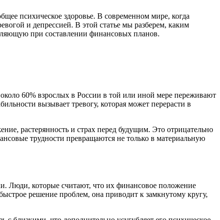
бщее психическое здоровье. В современном мире, когда
евогой и депрессией. В этой статье мы разберем, каким
авляющую при составлении финансовых планов.
 около 60% взрослых в России в той или иной мере переживают
ильности вызывает тревогу, которая может перерасти в
ние, растерянность и страх перед будущим. Это отрицательно
инансовые трудности превращаются не только в материальную
и. Люди, которые считают, что их финансовое положение
 быстрое решение проблем, она приводит к замкнутому кругу,
язь с близкими, что дополнительно усугубляет его психическое