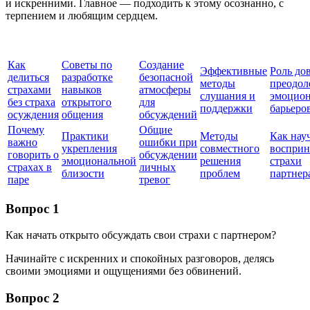
и искренними. Главное — подходить к этому осознанно, с
терпением и любящим сердцем.
Как
Советы по
Создание
Эффективные
Роль до
делиться
разработке
безопасной
методы
преодол
страхами
навыков
атмосферы
слушания и
эмоцио
без страха
открытого
для
поддержки
барьеро
осуждения
общения
обсуждений
Почему
Общие
Практики
Методы
Как нау
важно
ошибки при
укрепления
совместного
восприн
говорить о
обсуждении
эмоциональной
решения
страхи
страхах в
личных
близости
проблем
партнер
паре
тревог
Вопрос 1
Как начать открыто обсуждать свои страхи с партнером?
Начинайте с искренних и спокойных разговоров, делясь
своими эмоциями и ощущениями без обвинений.
Вопрос 2