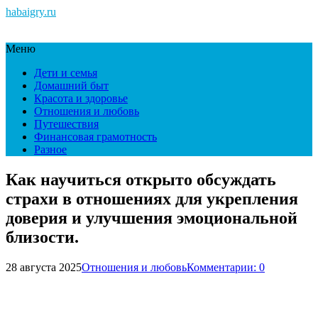
habaigry.ru
Меню
Дети и семья
Домашний быт
Красота и здоровье
Отношения и любовь
Путешествия
Финансовая грамотность
Разное
Как научиться открыто обсуждать
страхи в отношениях для укрепления
доверия и улучшения эмоциональной
близости.
28 августа 2025
Отношения и любовь
Комментарии: 0