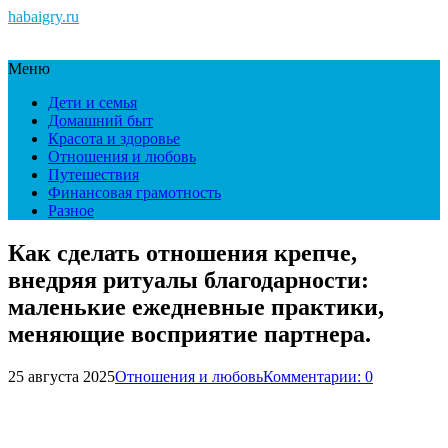
habaigry.ru
Меню
Дети и семья
Домашний быт
Красота и здоровье
Отношения и любовь
Путешествия
Финансовая грамотность
Разное
Как сделать отношения крепче,
внедряя ритуалы благодарности:
маленькие ежедневные практики,
меняющие восприятие партнера.
25 августа 2025
Отношения и любовь
Комментарии: 0