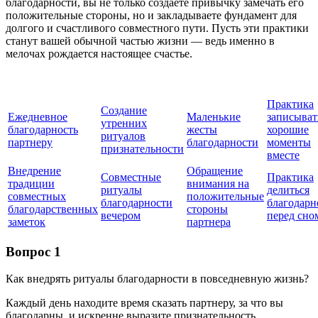
благодарности, вы не только создаете привычку замечать его
положительные стороны, но и закладываете фундамент для
долгого и счастливого совместного пути. Пусть эти практики
станут вашей обычной частью жизни — ведь именно в
мелочах рождается настоящее счастье.
Практика
Создание
Ежедневное
Маленькие
записыват
утренних
благодарность
жесты
хорошие
ритуалов
партнеру
благодарности
моменты
признательности
вместе
Внедрение
Обращение
Совместные
Практика
традиции
внимания на
ритуалы
делиться
совместных
положительные
благодарности
благодарн
благодарственных
стороны
вечером
перед сно
заметок
партнера
Вопрос 1
Как внедрять ритуалы благодарности в повседневную жизнь?
Каждый день находите время сказать партнеру, за что вы
благодарны, и искренне выразите признательность.