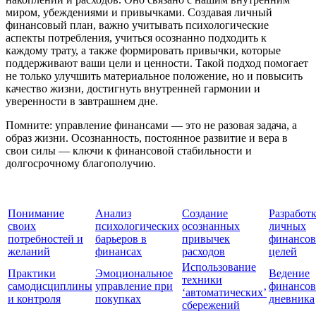
миром, убеждениями и привычками. Создавая личный
финансовый план, важно учитывать психологические
аспекты потребления, учиться осознанно подходить к
каждому трату, а также формировать привычки, которые
поддерживают ваши цели и ценности. Такой подход помогает
не только улучшить материальное положение, но и повысить
качество жизни, достигнуть внутренней гармонии и
уверенности в завтрашнем дне.
Помните: управление финансами — это не разовая задача, а
образ жизни. Осознанность, постоянное развитие и вера в
свои силы — ключи к финансовой стабильности и
долгосрочному благополучию.
Понимание
Анализ
Создание
Разработ
своих
психологических
осознанных
личных
потребностей и
барьеров в
привычек
финансо
желаний
финансах
расходов
целей
Использование
Практики
Эмоциональное
Ведение
техники
самодисциплины
управление при
финансов
‘автоматических’
и контроля
покупках
дневника
сбережений