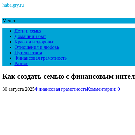
habaigry.ru
Меню
Дети и семья
Домашний быт
Красота и здоровье
Отношения и любовь
Путешествия
Финансовая грамотность
Разное
Как создать семью с финансовым интелл
30 августа 2025
Финансовая грамотность
Комментарии: 0