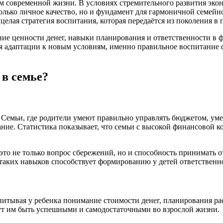
м современной жизни. В условиях стремительного развития эко
олько личное качество, но и фундамент для гармоничной семей
елая стратегия воспитания, которая передаётся из поколения в 
ание ценности денег, навыки планирования и ответственности в
я адаптации к новым условиям, именно правильное воспитание 
в семье?
 Семьи, где родители умеют правильно управлять бюджетом, уме
ание. Статистика показывает, что семьи с высокой финансовой 
это не только вопрос сбережений, но и способность принимать 
таких навыков способствует формированию у детей ответственно
итывая у ребенка понимание стоимости денег, планирования ра
ут им быть успешными и самодостаточными во взрослой жизни.