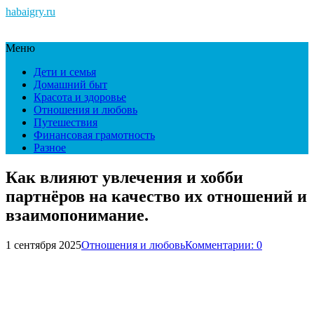
habaigry.ru
Меню
Дети и семья
Домашний быт
Красота и здоровье
Отношения и любовь
Путешествия
Финансовая грамотность
Разное
Как влияют увлечения и хобби
партнёров на качество их отношений и
взаимопонимание.
1 сентября 2025
Отношения и любовь
Комментарии: 0