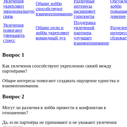
Увлечения
Различные
Обсужд
Общие хобби
укрепляют
интересы
хобби
способствуют
эмоциональную
расширяют
повыша
взаимопониманию
связь
горизонты
доверие
Поддержка
Увлечения
Общие цели и
увлечений
Разделе
помогают
хобби укрепляют
партнера
интерес
уменьшить
командный дух
улучшает
сближае
стресс
взаимопонимание
Вопрос 1
Как увлечения способствуют укреплению связей между
партнёрами?
Общие интересы помогают создавать ощущение единства и
взаимопонимания.
Вопрос 2
Могут ли различия в хобби привести к конфликтам в
отношениях?
Да, если партнёры не принимают и не уважают увлечения