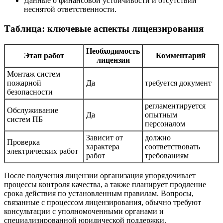
Данные о финансовой устойчивости и отсутствии
неснятой ответственности.
Таблица: ключевые аспекты лицензирования
Необходимость
Этап работ
Комментарий
лицензии
Монтаж систем
пожарной
Да
требуется документ
безопасности
регламентируется
Обслуживание
Да
опытным
систем ПБ
персоналом
Зависит от
должно
Проверка
характера
соответствовать
электрических работ
работ
требованиям
После получения лицензии организация упорядочивает
процессы контроля качества, а также планирует продление
срока действия по установленным правилам. Вопросы,
связанные с процессом лицензирования, обычно требуют
консультации с уполномоченными органами и
специализированной юридической поддержки.