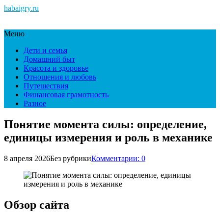
habaigry.ru
Меню
Дети и семья
Домашний быт
Красота и здоровье
Отношения и любовь
Путешествия
Финансовая грамотность
Разное
Понятие момента силы: определение,
единицы измерения и роль в механике
8 апреля 2026
Без рубрики
Комментарии: 0
Обзор сайта