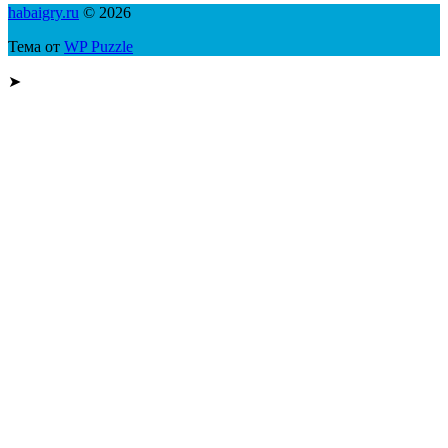
habaigry.ru
© 2026
Тема от
WP Puzzle
➤