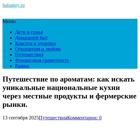
habaigry.ru
Меню
Дети и семья
Домашний быт
Красота и здоровье
Отношения и любовь
Путешествия
Финансовая грамотность
Разное
Путешествие по ароматам: как искать
уникальные национальные кухни
через местные продукты и фермерские
рынки.
13 сентября 2025
Путешествия
Комментарии: 0