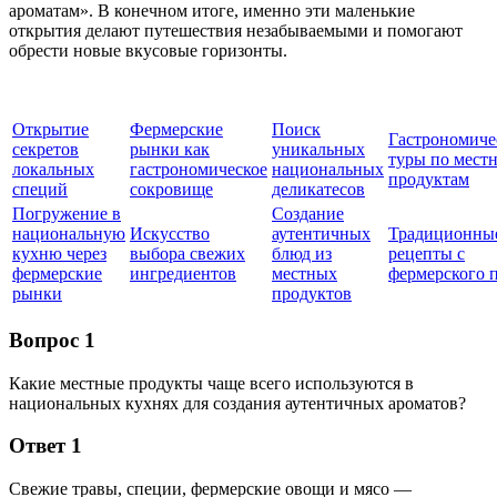
ароматам». В конечном итоге, именно эти маленькие
открытия делают путешествия незабываемыми и помогают
обрести новые вкусовые горизонты.
Открытие
Фермерские
Поиск
Гастрономиче
секретов
рынки как
уникальных
туры по мест
локальных
гастрономическое
национальных
продуктам
специй
сокровище
деликатесов
Погружение в
Создание
национальную
Искусство
аутентичных
Традиционны
кухню через
выбора свежих
блюд из
рецепты с
фермерские
ингредиентов
местных
фермерского 
рынки
продуктов
Вопрос 1
Какие местные продукты чаще всего используются в
национальных кухнях для создания аутентичных ароматов?
Ответ 1
Свежие травы, специи, фермерские овощи и мясо —