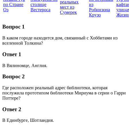
реальных
по Стране
столице
из
кафта
мест из
Оз
Вестероса
Робинзона
улица
Сумерек
Крузо
Жизн
Вопрос 1
В каком городе находится дом, связанный с Хоббитами из
вселенной Толкина?
Ответ 1
В Вялиномце, Англия.
Вопрос 2
Где расположен реальный адрес библиотеки, которая
послужила прототипом библиотеки Мириума в серии о Гарри
Поттере?
Ответ 2
В Единбурге, Шотландия.