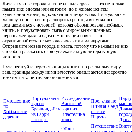
Литературные города и их реальные адреса — это не только
памятники эпохам или авторам, но и живые центры
культурной жизни, вдохновения и творчества. Виртуальные
маршруты позволяют расширить границы возможного,
познакомиться с историей, которая сформировала любимые
книги, и почувствовать связь с миром вымышленных
персонажей даже из дома. Настоящий совет — не
ограничивайтесь только классическими маршрутами.
Открывайте новые города и места, потому что каждый из них
способен рассказать свою увлекательную литературную
историю.
Путешествуйте через страницы книг и по реальному миру —
ведь границы между ними зачастую оказываются невероятно
тонкими и удивительно волшебными.
Виртуальный
Исследование
Вирту
Путешествие
Прогулка по
тур по
Винтовой
маршр
по
Ниндзя-Лэнд
Брейвондэйлу
горы из
Диама
Хоббитской
из саги
из Гарри
Властелина
городу
деревне
Наруто
Поттера
колец
Дюна
Путешествие
Вирту
Обзор
Пеший тур
Экскурсия по
по островам
тур по