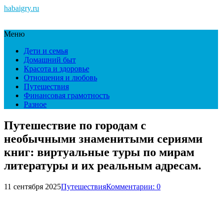
habaigry.ru
Меню
Дети и семья
Домашний быт
Красота и здоровье
Отношения и любовь
Путешествия
Финансовая грамотность
Разное
Путешествие по городам с
необычными знаменитыми сериями
книг: виртуальные туры по мирам
литературы и их реальным адресам.
11 сентября 2025
Путешествия
Комментарии: 0