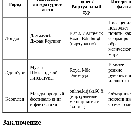
адрес /
Интерес
Город
литературное
Виртуальный
факты
место
тур
Посещени
позволяет
Flat 2, 7 Almwick
понять, ка
Дом-музей
Лондон
Road, Edinburgh
сформиров
Джоан Роулинг
(виртуально)
образ
магическо
мира
В музее —
Музей
Royal Mile,
редкие
Эдинбург
Шотландской
Эдинбург
рукописи 
литературы
иллюстрац
online.kirjaka60.fi
Международный
Объединяе
(виртуальные
Кёркулен
фестиваль книг
поклонник
мероприятия и
и фантастики
со всего м
филмы)
Заключение