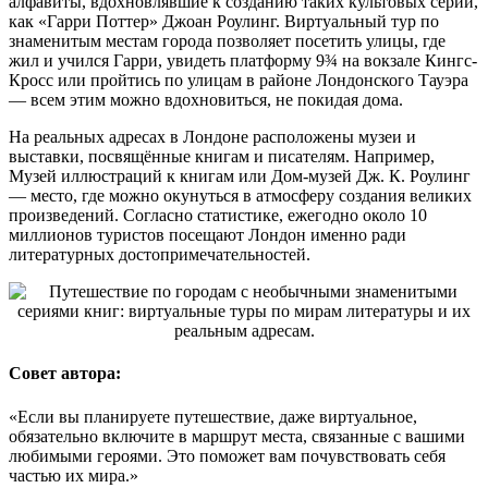
алфавиты, вдохновлявшие к созданию таких культовых серий,
как «Гарри Поттер» Джоан Роулинг. Виртуальный тур по
знаменитым местам города позволяет посетить улицы, где
жил и учился Гарри, увидеть платформу 9¾ на вокзале Кингс-
Кросс или пройтись по улицам в районе Лондонского Тауэра
— всем этим можно вдохновиться, не покидая дома.
На реальных адресах в Лондоне расположены музеи и
выставки, посвящённые книгам и писателям. Например,
Музей иллюстраций к книгам или Дом-музей Дж. К. Роулинг
— место, где можно окунуться в атмосферу создания великих
произведений. Согласно статистике, ежегодно около 10
миллионов туристов посещают Лондон именно ради
литературных достопримечательностей.
Совет автора:
«Если вы планируете путешествие, даже виртуальное,
обязательно включите в маршрут места, связанные с вашими
любимыми героями. Это поможет вам почувствовать себя
частью их мира.»