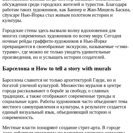
обсуждения среди городских жителей и туристов. Благодаря
работам таких художников, как Баннер и Жан-Мишель Баскиа,
cityscape Нью-Йорка стал живым полотном истории и
культуры.
Городские стены здесь вызвали волну вдохновения для
многих современных художников по всему миру. Сегодня
ночные рейды граффити-художников в Нью-Йорке
превращаются в своеобразные экскурсии, называемые «гэми-
турами», где можно не только увидеть удивительные
произведения, но и услышать истории создателей.
Барселона и How to tell a story with murals
Барселона славится не только архитектурой Гауди, но и
богатой уличной культурой. Множество муралов в центре
города рассказывают о борьбе за свободу, о славных
традициях, а также отображают современные тренды и
социальные идеи. Работы художников часто объединяет тема
местного самоуправления и культуры, в результате создается
единый визуальный язык, объединяющий историю и
современность.
Местные власти поощряют создание стрит-арта. В городе
даже действует программа по развитию уличного искусства,