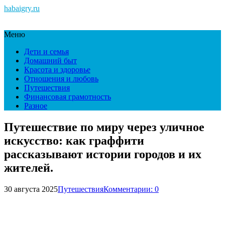
habaigry.ru
Меню
Дети и семья
Домашний быт
Красота и здоровье
Отношения и любовь
Путешествия
Финансовая грамотность
Разное
Путешествие по миру через уличное
искусство: как граффити
рассказывают истории городов и их
жителей.
30 августа 2025
Путешествия
Комментарии: 0