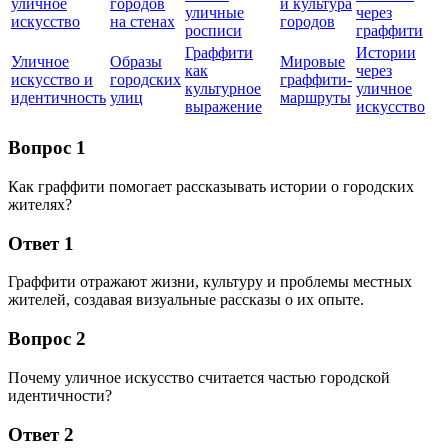
уличное
городов
и культура
уличные
через
искусство
на стенах
городов
росписи
граффити
Граффити
Истории
Уличное
Образы
Мировые
как
через
искусство и
городских
граффити-
культурное
уличное
идентичность
улиц
маршруты
выражение
искусство
Вопрос 1
Как граффити помогает рассказывать истории о городских
жителях?
Ответ 1
Граффити отражают жизни, культуру и проблемы местных
жителей, создавая визуальные рассказы о их опыте.
Вопрос 2
Почему уличное искусство считается частью городской
идентичности?
Ответ 2