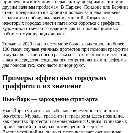
привлечения внимания к неравенству, дискриминации или
другим важным проблемам. В Париже, Лондоне или Берлине
стены превращаются в хроники борьбы за права человека,
экологии и свободу выражения мнений. Тогда как в
некоторых городах власти пытаются бороться с граффити,
художники отвечают созданием ярких, провокационных
работ, стимулирующих диалог.
Только за 2020 год во всем мире было зафиксировано более
100 тысяч случаев уличных протестов при помощи граффити
и муралов. Такой способ рассказа — это не просто искусство,
а важное средство социального сопротивления и платформы
для голосов тех, кого часто игнорируют.
Примеры эффектных городских
граффити и их значение
Нью-Йорк — зарождение стрит-арта
Нью-Йорк считается колыбелью современного уличного
искусства. Муралы, граффити и трафареты здесь появились
как средство протеста и самовыражения. Одним из знаковых
произведений стал мурал, посвященный жертвам
Вьетнамской войны, он до сих пор вызывает оживленные