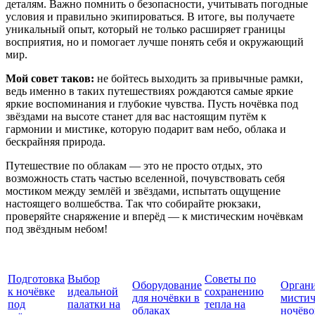
деталям. Важно помнить о безопасности, учитывать погодные
условия и правильно экипироваться. В итоге, вы получаете
уникальный опыт, который не только расширяет границы
восприятия, но и помогает лучше понять себя и окружающий
мир.
Мой совет таков:
не бойтесь выходить за привычные рамки,
ведь именно в таких путешествиях рождаются самые яркие
яркие воспоминания и глубокие чувства. Пусть ночёвка под
звёздами на высоте станет для вас настоящим путём к
гармонии и мистике, которую подарит вам небо, облака и
бескрайняя природа.
Путешествие по облакам — это не просто отдых, это
возможность стать частью вселенной, почувствовать себя
мостиком между землёй и звёздами, испытать ощущение
настоящего волшебства. Так что собирайте рюкзаки,
проверяйте снаряжение и вперёд — к мистическим ночёвкам
под звёздным небом!
Подготовка
Выбор
Советы по
Оборудование
Орган
к ночёвке
идеальной
сохранению
для ночёвки в
мистич
под
палатки на
тепла на
облаках
ночёво