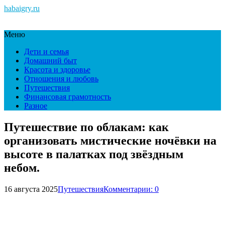
habaigry.ru
Меню
Дети и семья
Домашний быт
Красота и здоровье
Отношения и любовь
Путешествия
Финансовая грамотность
Разное
Путешествие по облакам: как
организовать мистические ночёвки на
высоте в палатках под звёздным
небом.
16 августа 2025
Путешествия
Комментарии: 0