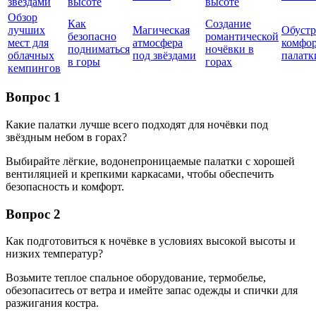
звёздами
высоте
высоте
Обзор
Как
Создание
лучших
Магическая
Обустр
безопасно
романтической
мест для
атмосфера
комфо
подниматься
ночёвки в
облачных
под звёздами
палатк
в горы
горах
кемпингов
Вопрос 1
Какие палатки лучше всего подходят для ночёвки под
звёздным небом в горах?
Выбирайте лёгкие, водонепроницаемые палатки с хорошей
вентиляцией и крепкими каркасами, чтобы обеспечить
безопасность и комфорт.
Вопрос 2
Как подготовиться к ночёвке в условиях высокой высоты и
низких температур?
Возьмите теплое спальное оборудование, термобелье,
обезопаситесь от ветра и имейте запас одежды и спички для
разжигания костра.