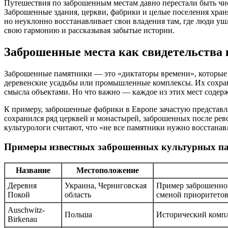
Путешествия по заброшенным местам давно перестали быть чи
Заброшенные здания, церкви, фабрики и целые поселения храня
но неуклонно восстанавливает свои владения там, где люди уш
свою гармонию и рассказывая забытые истории.
Заброшенные места как свидетельства 
Заброшенные памятники — это «диктаторы времени», которые 
деревенские усадьбы или промышленные комплексы. Их сохра
смысла объектами. Но что важно — каждое из этих мест содерж
К примеру, заброшенные фабрики в Европе зачастую представ
сохранился ряд церквей и монастырей, заброшенных после рев
культурологи считают, что «не все памятники нужно восстанавл
Примеры известных заброшенных культурных п
Название
Местоположение
Деревня
Украина, Черниговская
Пример заброшенног
Покой
область
сменой приоритетов 
Auschwitz-
Польша
Исторический компле
Birkenau