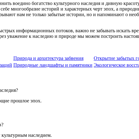
нить воедино богатство культурного наследия и дивную красот
себе многообразие историй и характерных черт эпох, а природн
ывают нам не только забытые истории, но и напоминают о необ
ыстрых информационных потоков, важно не забывать искать врем
рез уважение к наследию и природе мы можем построить настоя
Природа и архитектура забвения
Открытие забытых г
заций
Природные ландшафты и памятники
Экологическое восст
аследия?
ющие прошлое эпох.
в?
с культурным наследием.