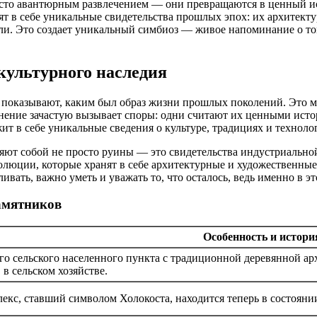
сто авантюрным развлечением — они превращаются в ценный ист
т в себе уникальные свидетельства прошлых эпох: их архитектур
ли. Это создает уникальный симбиоз — живое напоминание о том
культурного наследия
показывают, каким был образ жизни прошлых поколений. Это мо
нение зачастую вызывает споры: одни считают их ценными ис
ит в себе уникальные сведения о культуре, традициях и технол
ляют собой не просто руины — это свидетельства индустриальн
олюции, которые хранят в себе архитектурные и художественны
ивать, важно уметь и уважать то, что осталось, ведь именно в 
амятников
Особенность и истори
о сельского населенного пункта с традиционной деревянной а
в сельском хозяйстве.
кс, ставший символом Холокоста, находится теперь в состоянии