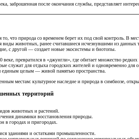
века, заброшенная после окончания службы, представляет интер
о, что природа со временем берет их под свой контроль. В мест
ся виды животных, ранее считавшиеся исчезнувшими из данных 
дие, с другой — создает новые экосистемы и биотопы.
веке, превратился в «джунгли», где обитает множество редких 
ые служат для отдыха городских жителей и одновременно для о
ся единым целым — живой памятью пространства.
шенных территорий
видов животных и растений.
зучения динамики восстановления природы.
н в городах и пригородах.
ися зданиями и остатками промышленности.
лучае неправильных решений по сохранению мемориальных объек