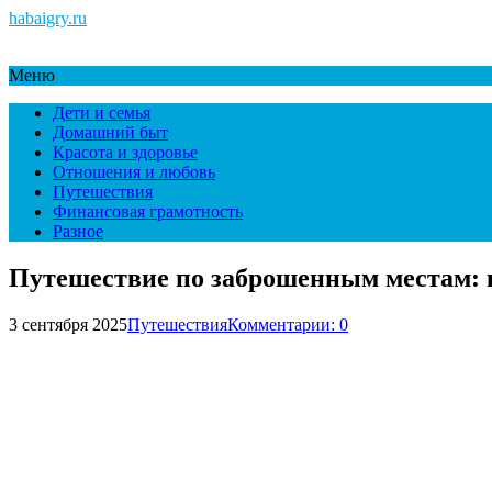
habaigry.ru
Меню
Дети и семья
Домашний быт
Красота и здоровье
Отношения и любовь
Путешествия
Финансовая грамотность
Разное
Путешествие по заброшенным местам: к
3 сентября 2025
Путешествия
Комментарии: 0