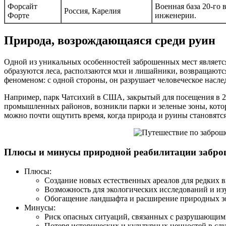
Форсайт
Военная база 20-го 
Россия, Карелия
Форте
инженерии.
Природа, возрождающаяся среди руин
Одной из уникальных особенностей заброшенных мест является т
образуются леса, расползаются мхи и лишайники, возвращают
феноменом: с одной стороны, он разрушает человеческое насле
Например, парк Чатсихий в США, закрытый для посещения в 20 
промышленных районов, возникли парки и зеленые зоны, котор
можно почти ощутить время, когда природа и руины становят
Плюсы и минусы природной реабилитации забро
Плюсы:
Создание новых естественных ареалов для редких 
Возможность для экологических исследований и и
Обогащение ландшафта и расширение природных зо
Минусы:
Риск опасных ситуаций, связанных с разрушающим
Потеря исторических и культурных ценностей в с