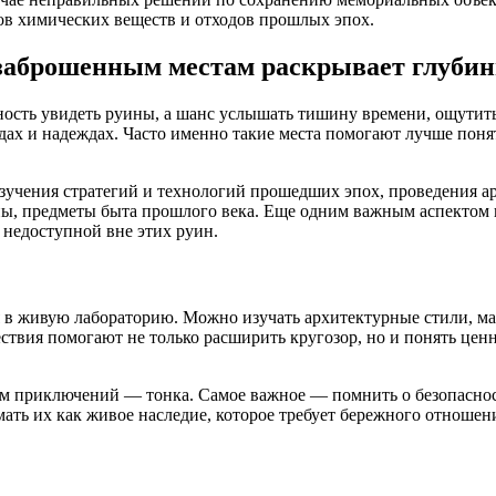
ков химических веществ и отходов прошлых эпох.
 заброшенным местам раскрывает глуби
ость увидеть руины, а шанс услышать тишину времени, ощутить
дах и надеждах. Часто именно такие места помогают лучше понят
учения стратегий и технологий прошедших эпох, проведения ар
ны, предметы быта прошлого века. Еще одним важным аспектом
 недоступной вне этих руин.
в живую лабораторию. Можно изучать архитектурные стили, мат
твия помогают не только расширить кругозор, но и понять ценн
ем приключений — тонка. Самое важное — помнить о безопаснос
мать их как живое наследие, которое требует бережного отношен