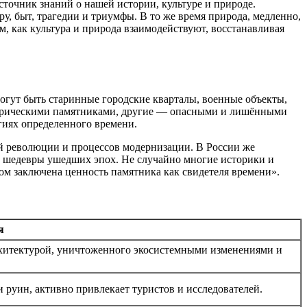
очник знаний о нашей истории, культуре и природе.
у, быт, трагедии и триумфы. В то же время природа, медленно,
, как культура и природа взаимодействуют, восстанавливая
гут быть старинные городские кварталы, военные объекты,
торическими памятниками, другие — опасными и лишёнными
огиях определенного времени.
ой революции и процессов модернизации. В России же
е шедевры ушедших эпох. Не случайно многие историки и
этом заключена ценность памятника как свидетеля времени».
я
рхитектурой, уничтоженного экосистемными изменениями и
 руин, активно привлекает туристов и исследователей.