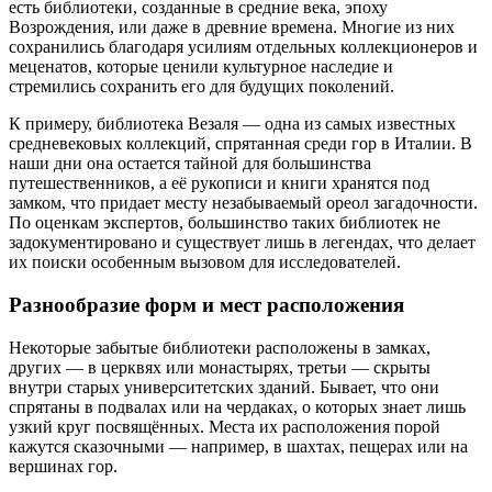
есть библиотеки, созданные в средние века, эпоху
Возрождения, или даже в древние времена. Многие из них
сохранились благодаря усилиям отдельных коллекционеров и
меценатов, которые ценили культурное наследие и
стремились сохранить его для будущих поколений.
К примеру, библиотека Везаля — одна из самых известных
средневековых коллекций, спрятанная среди гор в Италии. В
наши дни она остается тайной для большинства
путешественников, а её рукописи и книги хранятся под
замком, что придает месту незабываемый ореол загадочности.
По оценкам экспертов, большинство таких библиотек не
задокументировано и существует лишь в легендах, что делает
их поиски особенным вызовом для исследователей.
Разнообразие форм и мест расположения
Некоторые забытые библиотеки расположены в замках,
других — в церквях или монастырях, третьи — скрыты
внутри старых университетских зданий. Бывает, что они
спрятаны в подвалах или на чердаках, о которых знает лишь
узкий круг посвящённых. Места их расположения порой
кажутся сказочными — например, в шахтах, пещерах или на
вершинах гор.