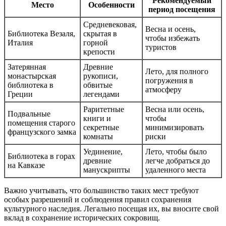
Рекомендуемый
Место
Особенности
период посещения
Средневековая,
Весна и осень,
Библиотека Везаля,
скрытая в
чтобы избежать
Италия
горной
туристов
крепости
Затерянная
Древние
Лето, для полного
монастырская
рукописи,
погружения в
библиотека в
обвитые
атмосферу
Греции
легендами
Раритетные
Весна или осень,
Подвальные
книги и
чтобы
помещения старого
секретные
минимизировать
французского замка
комнаты
риски
Уединение,
Лето, чтобы было
Библиотека в горах
древние
легче добраться до
на Кавказе
манускрипты
удаленного места
Важно учитывать, что большинство таких мест требуют
особых разрешений и соблюдения правил сохранения
культурного наследия. Легально посещая их, вы вносите свой
вклад в сохранение исторических сокровищ.