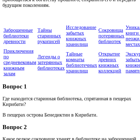
будущим поколениям.
Исследование
Уника
Заброшенные
Тайны
Сокровища
забытых
книги
библиотеки
старинных
потерянных
книжных
неожи
древности
рукописей
библиотек
хранилищ
местах
Приключения
Тайные
Открытие
Экску
по
Легенды о
комнаты
древних
забыт
средневековым
затерянных
библиотечных
книжных
книж
книжным
библиотеках
хранилищ
коллекций
памят
залам
Вопрос 1
Где находится старинная библиотека, спрятанная в пещерах
Кирибати?
В пещерах острова Бенедиктин в Кирибати.
Вопрос 2
Какое редкое сокровище хранят в библиотеке на заброшенной