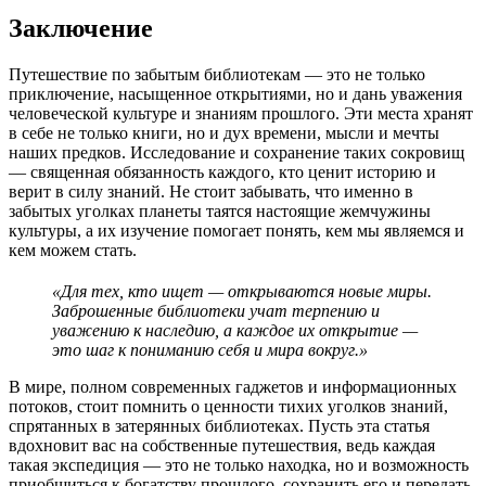
Заключение
Путешествие по забытым библиотекам — это не только
приключение, насыщенное открытиями, но и дань уважения
человеческой культуре и знаниям прошлого. Эти места хранят
в себе не только книги, но и дух времени, мысли и мечты
наших предков. Исследование и сохранение таких сокровищ
— священная обязанность каждого, кто ценит историю и
верит в силу знаний. Не стоит забывать, что именно в
забытых уголках планеты таятся настоящие жемчужины
культуры, а их изучение помогает понять, кем мы являемся и
кем можем стать.
«Для тех, кто ищет — открываются новые миры.
Заброшенные библиотеки учат терпению и
уважению к наследию, а каждое их открытие —
это шаг к пониманию себя и мира вокруг.»
В мире, полном современных гаджетов и информационных
потоков, стоит помнить о ценности тихих уголков знаний,
спрятанных в затерянных библиотеках. Пусть эта статья
вдохновит вас на собственные путешествия, ведь каждая
такая экспедиция — это не только находка, но и возможность
приобщиться к богатству прошлого, сохранить его и передать