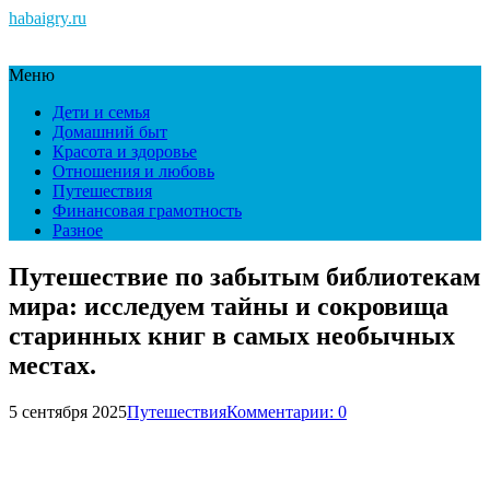
habaigry.ru
Меню
Дети и семья
Домашний быт
Красота и здоровье
Отношения и любовь
Путешествия
Финансовая грамотность
Разное
Путешествие по забытым библиотекам
мира: исследуем тайны и сокровища
старинных книг в самых необычных
местах.
5 сентября 2025
Путешествия
Комментарии: 0