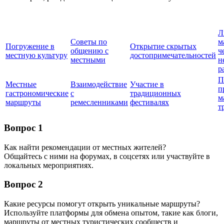
Л
Советы по
м
Погружение в
Открытие скрытых
общению с
ч
местную культуру
достопримечательностей
местными
н
р
П
Местные
Взаимодействие
Участие в
п
гастрономические
с
традиционных
м
маршруты
ремесленниками
фестивалях
т
Вопрос 1
Как найти рекомендации от местных жителей?
Общайтесь с ними на форумах, в соцсетях или участвуйте в
локальных мероприятиях.
Вопрос 2
Какие ресурсы помогут открыть уникальные маршруты?
Используйте платформы для обмена опытом, такие как блоги,
маршруты от местных туристических сообществ и