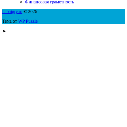
Финансовая грамотность
habaigry.ru
© 2026
Тема от
WP Puzzle
➤