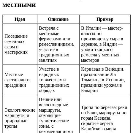
местными
Идея
Описание
Пример
Встреча с
В Италии — мастер-
местными
классы по
Посещение
фермерами или
производству сыра в
семейных
ремесленниками,
деревне, в Индии —
ферм и
участие в
уроки ткацкого
мастерских
традиционных
ремесла у местных
занятиях
мастеров
Участие в
Карнавал в Венеции,
Местные
народных
празднование Ла
фестивали и
торжествах и
Томатина в Испании,
праздники
традиционных
праздники урожая в
обрядах
Баварии
Пешие или
велосипедные
Тропа по берегам реки
Экологические
маршруты,
на Бали, маршруты по
маршруты и
обходящие
горам Кавказа,
природные
туристические
скрытые берега
тропы
зоны, с
Карибского моря
рекомендациями