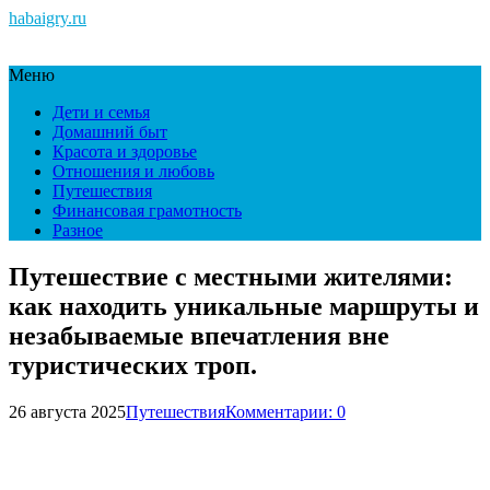
habaigry.ru
Меню
Дети и семья
Домашний быт
Красота и здоровье
Отношения и любовь
Путешествия
Финансовая грамотность
Разное
Путешествие с местными жителями:
как находить уникальные маршруты и
незабываемые впечатления вне
туристических троп.
26 августа 2025
Путешествия
Комментарии: 0