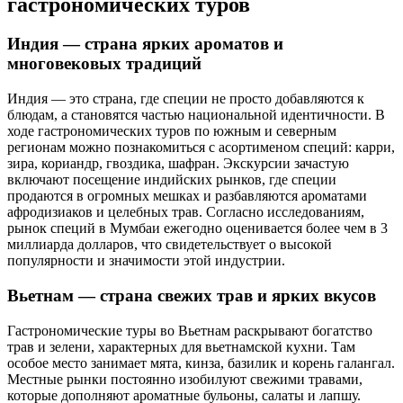
гастрономических туров
Индия — страна ярких ароматов и
многовековых традиций
Индия — это страна, где специи не просто добавляются к
блюдам, а становятся частью национальной идентичности. В
ходе гастрономических туров по южным и северным
регионам можно познакомиться с асортименом специй: карри,
зира, кориандр, гвоздика, шафран. Экскурсии зачастую
включают посещение индийских рынков, где специи
продаются в огромных мешках и разбавляются ароматами
афродизиаков и целебных трав. Согласно исследованиям,
рынок специй в Мумбаи ежегодно оценивается более чем в 3
миллиарда долларов, что свидетельствует о высокой
популярности и значимости этой индустрии.
Вьетнам — страна свежих трав и ярких вкусов
Гастрономические туры во Вьетнам раскрывают богатство
трав и зелени, характерных для вьетнамской кухни. Там
особое место занимает мята, кинза, базилик и корень галангал.
Местные рынки постоянно изобилуют свежими травами,
которые дополняют ароматные бульоны, салаты и лапшу.