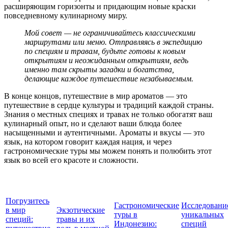
расширяющим горизонты и придающим новые краски
повседневному кулинарному миру.
Мой совет — не ограничивайтесь классическими
маршрутами или меню. Отправляясь в экспедицию
по специям и травам, будьте готовы к новым
открытиям и неожиданным открытиям, ведь
именно там скрыты загадки и богатства,
делающие каждое путешествие незабываемым.
В конце концов, путешествие в мир ароматов — это
путешествие в сердце культуры и традиций каждой страны.
Знания о местных специях и травах не только обогатят ваш
кулинарный опыт, но и сделают ваши блюда более
насыщенными и аутентичными. Ароматы и вкусы — это
язык, на котором говорит каждая нация, и через
гастрономические туры мы можем понять и полюбить этот
язык во всей его красоте и сложности.
Погрузитесь
Гастрономические
Исследовани
в мир
Экзотические
туры в
уникальных
специй:
травы и их
Индонезию:
специй