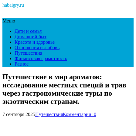
habaigry.ru
Меню
Дети и семья
Домашний быт
Красота и здоровье
Отношения и любовь
Путешествия
Финансовая грамотность
Разное
Путешествие в мир ароматов:
исследование местных специй и трав
через гастрономические туры по
экзотическим странам.
7 сентября 2025
Путешествия
Комментарии: 0