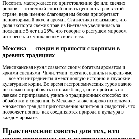
Посетить мастер-класс по приготовлению фо или свежих
роллов — отличный способ понять ценность трав в этой
стране, ведь именно благодаря им блюда приобретают
неповторимый вкус и аромат. Статистика показывает, что
доля экспорта свежих трав из Вьетнама увеличилась за
последние 5 лет на 25%, что говорит о растущем мировом
интересе к их уникальным свойствам.
Мексика — специи и пряности с корнями в
древних традициях
Мексиканская кухня славится своим богатым ароматом и
яркими специями. Чили, тмин, орегано, ваниль и корень ямс
— все эти ингредиенты имеют долгую историю и глубокие
культурные корни. Во время гастрономических туров важно
не только попробовать готовые блюда, но и пройтись по
лавкам с приправами, узнать о традиционных способах их
обработки и сведения. В Мексике также широко используют
множество трав для приготовления напитков и сладостей, что
позволяет понять, как соединяются природа и культура в
каждом аромате.
Практические советы для тех, кто
хочет отправиться в гастрономическое