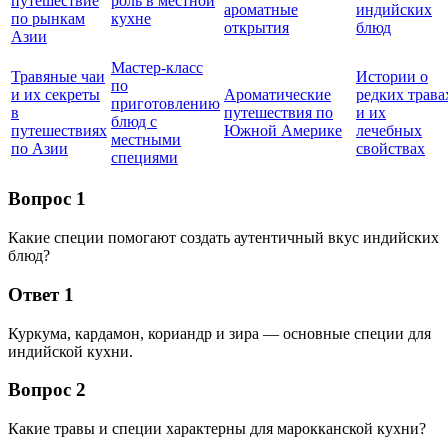
путешествие
роль в местной
ароматные
индийских
по рынкам
кухне
открытия
блюд
Азии
Мастер-класс
Травяные чаи
Истории о
по
и их секреты
Ароматические
редких трава
приготовлению
в
путешествия по
и их
блюд с
путешествиях
Южной Америке
лечебных
местными
по Азии
свойствах
специями
Вопрос 1
Какие специи помогают создать аутентичный вкус индийских
блюд?
Ответ 1
Куркума, кардамон, кориандр и зира — основные специи для
индийской кухни.
Вопрос 2
Какие травы и специи характерны для марокканской кухни?