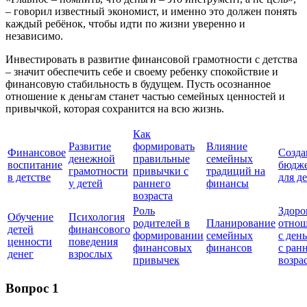
– говорил известный экономист, и именно это должен понять
каждый ребёнок, чтобы идти по жизни уверенно и
независимо.
Инвестировать в развитие финансовой грамотности с детства
– значит обеспечить себе и своему ребенку спокойствие и
финансовую стабильность в будущем. Пусть осознанное
отношение к деньгам станет частью семейных ценностей и
привычкой, которая сохранится на всю жизнь.
Как
Развитие
формировать
Влияние
Финансовое
Созда
денежной
правильные
семейных
воспитание
бюдж
грамотности
привычки с
традиций на
в детстве
для д
у детей
раннего
финансы
возраста
Роль
Здоро
Обучение
Психология
родителей в
Планирование
отно
детей
финансового
формировании
семейных
с ден
ценности
поведения
финансовых
финансов
с ран
денег
взрослых
привычек
возра
Вопрос 1